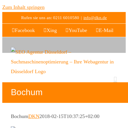
Zum Inhalt springen
Rufen sie uns an: 0211 6010580
|
info@dkn.de
Facebook
Xing
YouTube
E-Mail
Bochum
Bochum
DKN
2018-02-15T10:37:25+02:00